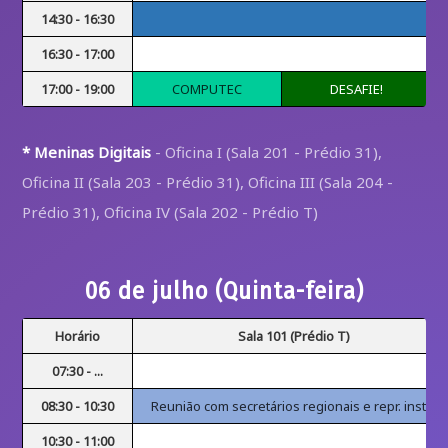
14:30 - 16:30
16:30 - 17:00
17:00 - 19:00
COMPUTEC
DESAFIE!
* Meninas Digitais
- Oficina I (Sala 201 - Prédio 31),
Oficina II (Sala 203 - Prédio 31), Oficina III (Sala 204 -
Prédio 31), Oficina IV (Sala 202 - Prédio T)
06 de julho (Quinta-feira)
Horário
Sala 101 (Prédio T)
07:30 - ...
08:30 - 10:30
Reunião com secretários regionais e repr. instit.
10:30 - 11:00