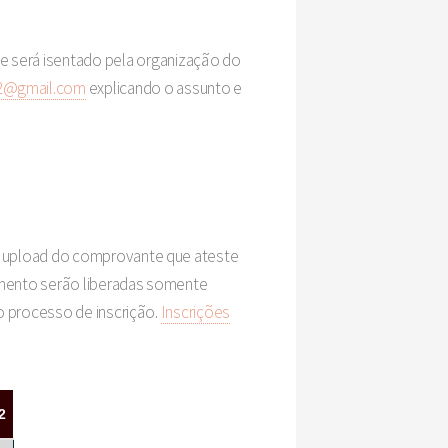
Ele será isentado pela organização do
o2@gmail.com
explicando o assunto e
ça upload do comprovante que ateste
gamento serão liberadas somente
o processo de inscrição.
Inscrições
2