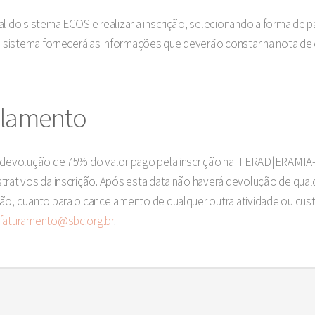
tal do sistema ECOS e realizar a inscrição, selecionando a forma d
, o sistema fornecerá as informações que deverão constar na nota 
celamento
 a devolução de 75% do valor pago pela inscrição na II ERAD|ERAM
trativos da inscrição. Após esta data não haverá devolução de qualqu
ão, quanto para o cancelamento de qualquer outra atividade ou custo 
faturamento@sbc.org.br
.