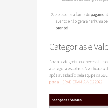
Selecionar a forma de
pagamento
evento e não gerará nenhuma pen
pronto
!
Categorias e Valo
Para as categorias que necessitam 
a categoria escolhida. A verificação
após a validação pela equipe da SBC.
para a II ERAD|ERAMIA-NO2 2022
Inscrições : Valores