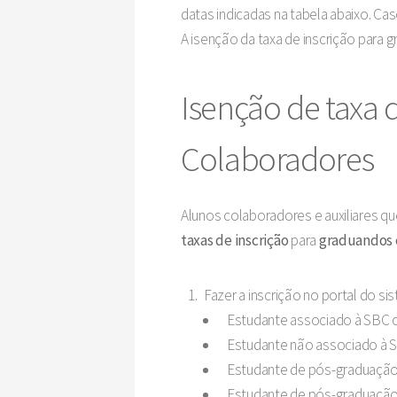
datas indicadas na tabela abaixo. Ca
A isenção da taxa de inscrição para 
Isenção de taxa 
Colaboradores
Alunos colaboradores e auxiliares qu
taxas de inscrição
para
graduandos 
Fazer a inscrição no portal do s
Estudante associado à SBC 
Estudante não associado à 
Estudante de pós-graduação
Estudante de pós-graduação