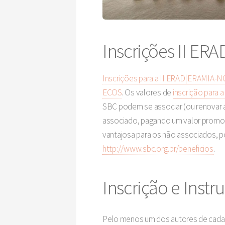
Inscrições II ER
Inscrições para a II ERAD|ERAMIA-N
ECOS
. Os valores de
inscrição para 
SBC podem se associar (ou renovar a
associado, pagando um valor promoc
vantajosa para os não associados, 
http://www.sbc.org.br/beneficios
.
Inscrição e Instr
Pelo menos um dos autores de cada 