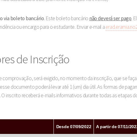
 via boleto bancário
. Este boleto bancário
não deverá ser pago
. 
dência ou encargo para o estudante. Enviar e-mail a
erad.eramia.n
res de Inscrição
de comprovação, será exigido, no momento da inscrição, que se fa
 desse documento poderá levar até 1 (um) dia útil. As formas de pa
 O inscrito receberá e-mails informativos durante todas as etapas d
Desde 07/09/2022
A partir de 07/11/202