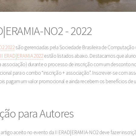
AD|ERAMIA-NO2 - 2022
O2 2022
são gerenciadas pela Sociedade Brasileira de Computação (
a II ERAD|ERAMIA 2022
estão listados abaixo. Destacamos que alunos
 associação) durante o processo de inscrição com um desconto no 
ional para o combo “inscrição + associação”. Inscrever-se com as
pois pagam um valor promocional e ainda recebem os benefícios de 
ução para Autores
artigo aceito no evento da II ERAD|ERAMIA-NO2 deve fazer inscriçã