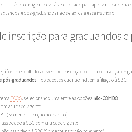
so contrário, o artigo não será selecionado para apresentação e não
graduandos e pós-graduandos não se aplica a essa inscrição.
de inscrição para graduandos 
e já foram escolhidos devem pedir isenção de taxa de inscrição. Sig
e pós-graduandos
, nos pacotes que não incluem a filiação à SBC:
istema
ECOS
, selecionando uma entre as opções
não-COMBO
:
com anuidade vigente
SBC (Somente inscrição no evento)
 associado à SBC com anuidade vigente
 não associado à SBC (Somente inscrição no evento)