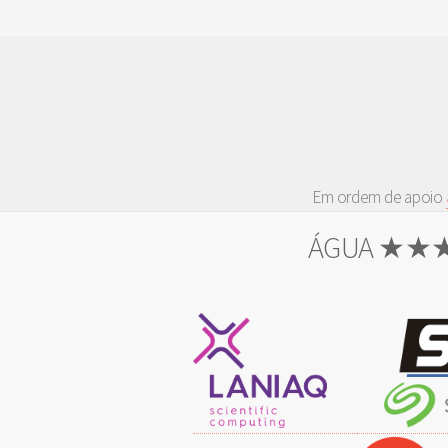
Em ordem de apoio
ÁGUA ★★