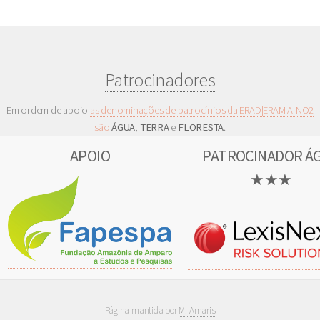
Patrocinadores
Em ordem de apoio
as denominações de patrocínios da ERAD|ERAMIA-NO2
são
ÁGUA
,
TERRA
e
FLORESTA
.
APOIO
PATROCINADOR Á
★★★
Página mantida por
M. Amaris