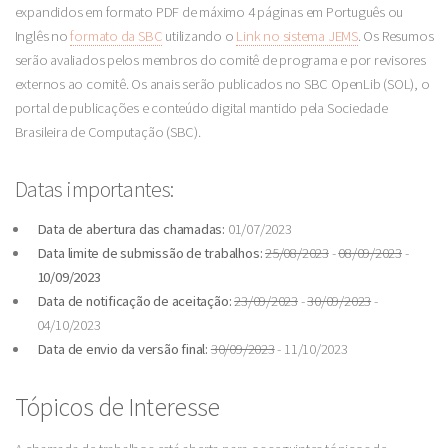
expandidos em formato PDF de máximo 4 páginas em Português ou
Inglês no
formato da SBC
utilizando o
Link no sistema JEMS
. Os Resumos
serão avaliados pelos membros do comitê de programa e por revisores
externos ao comitê. Os anais serão publicados no SBC OpenLib (SOL), o
portal de publicações e conteúdo digital mantido pela Sociedade
Brasileira de Computação (SBC).
Datas importantes:
Data de abertura das chamadas:
01/07/2023
Data limite de submissão de trabalhos:
25/08/2023
-
08/09/2023
-
10/09/2023
Data de notificação de aceitação:
23/09/2023
-
30/09/2023
-
04/10/2023
Data de envio da versão final:
30/09/2023
- 11/10/2023
Tópicos de Interesse