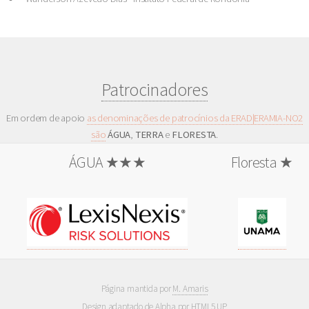
Patrocinadores
Em ordem de apoio
as denominações de patrocínios da ERAD|ERAMIA-NO2
são
ÁGUA
,
TERRA
e
FLORESTA
.
ÁGUA ★★★
Floresta ★
Página mantida por
M. Amaris
Design adaptado de
Alpha
por
HTML5 UP