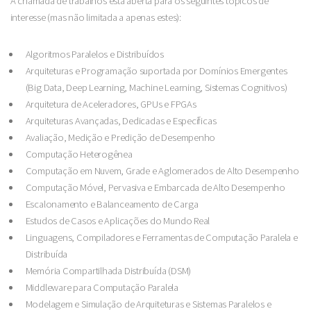
A chamada de trabalhos está aberta para os seguintes tópicos de
interesse (mas não limitada a apenas estes):
Algoritmos Paralelos e Distribuídos
Arquiteturas e Programação suportada por Domínios Emergentes
(Big Data, Deep Learning, Machine Learning, Sistemas Cognitivos)
Arquitetura de Aceleradores, GPUs e FPGAs
Arquiteturas Avançadas, Dedicadas e Específicas
Avaliação, Medição e Predição de Desempenho
Computação Heterogênea
Computação em Nuvem, Grade e Aglomerados de Alto Desempenho
Computação Móvel, Pervasiva e Embarcada de Alto Desempenho
Escalonamento e Balanceamento de Carga
Estudos de Casos e Aplicações do Mundo Real
Linguagens, Compiladores e Ferramentas de Computação Paralela e
Distribuída
Memória Compartilhada Distribuída (DSM)
Middleware para Computação Paralela
Modelagem e Simulação de Arquiteturas e Sistemas Paralelos e