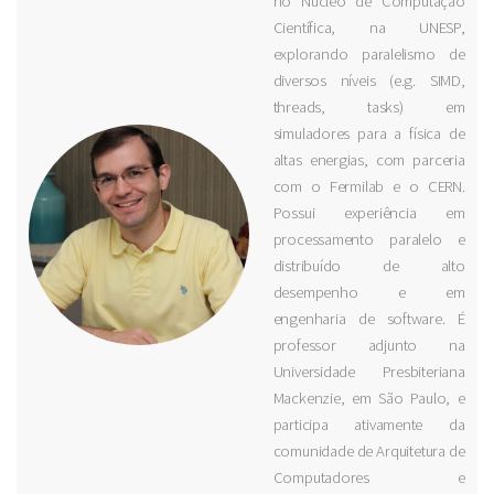
no Núcleo de Computação
Científica, na UNESP,
explorando paralelismo de
diversos níveis (e.g. SIMD,
threads, tasks) em
simuladores para a física de
altas energias, com parceria
com o Fermilab e o CERN.
Possui experiência em
processamento paralelo e
distribuído de alto
desempenho e em
engenharia de software. É
professor adjunto na
Universidade Presbiteriana
Mackenzie, em São Paulo, e
participa ativamente da
comunidade de Arquitetura de
Computadores e