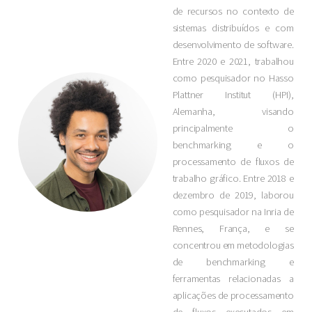
de recursos no contexto de
sistemas distribuídos e com
desenvolvimento de software.
Entre 2020 e 2021, trabalhou
como pesquisador no Hasso
Plattner Institut (HPI),
Alemanha, visando
principalmente o
benchmarking e o
processamento de fluxos de
trabalho gráfico. Entre 2018 e
dezembro de 2019, laborou
como pesquisador na Inria de
Rennes, França, e se
concentrou em metodologias
de benchmarking e
ferramentas relacionadas a
aplicações de processamento