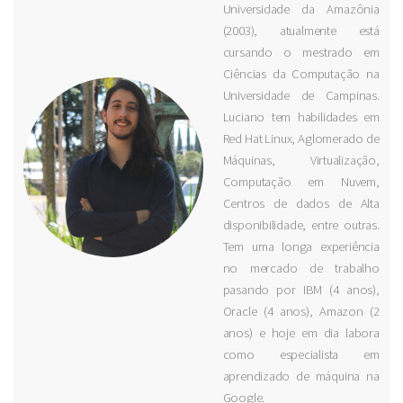
Universidade da Amazônia
(2003), atualmente está
cursando o mestrado em
Ciências da Computação na
Universidade de Campinas.
Luciano tem habilidades em
Red Hat Linux, Aglomerado de
Máquinas, Virtualização,
Computação em Nuvem,
Centros de dados de Alta
disponibilidade, entre outras.
Tem uma longa experiência
no mercado de trabalho
pasando por IBM (4 anos),
Oracle (4 anos), Amazon (2
anos) e hoje em dia labora
como especialista em
aprendizado de máquina na
Google.