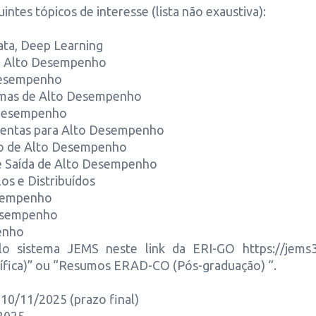
intes tópicos de interesse (lista não exaustiva):
Data, Deep Learning
a Alto Desempenho
 Desempenho
emas de Alto Desempenho
Desempenho
mentas para Alto Desempenho
ão de Alto Desempenho
 e Saída de Alto Desempenho
os e Distribuídos
esempenho
Desempenho
enho
lo sistema JEMS neste link da ERI-GO https://jems3.
ífica)” ou “Resumos ERAD-CO (Pós-graduação) “.
10/11/2025 (prazo final)