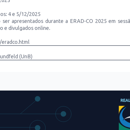
/2025
os: 4 e 5/12/2025
o ser apresentados durante a ERAD-CO 2025 em sessão 
o e divulgados online.
o/eradco.html
Sundfeld (UnB)
REA