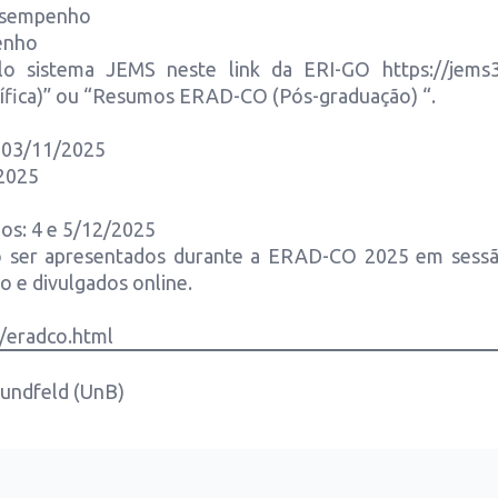
Desempenho
enho
lo sistema JEMS neste link da ERI-GO https://jems3.
ífica)” ou “Resumos ERAD-CO (Pós-graduação) “.
 03/11/2025
/2025
os: 4 e 5/12/2025
o ser apresentados durante a ERAD-CO 2025 em sessão 
o e divulgados online.
o/eradco.html
Sundfeld (UnB)