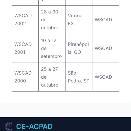
28 a 30
WSCAD
Vitória,
de
WSCAD
2002
ES
outubro
10 a 12
WSCAD
Pirenópol
de
WSCAD
2001
is, GO
setembro
25 a 27
WSCAD
São
de
WSCAD
2000
Pedro, SP
outubro
CE-ACPAD