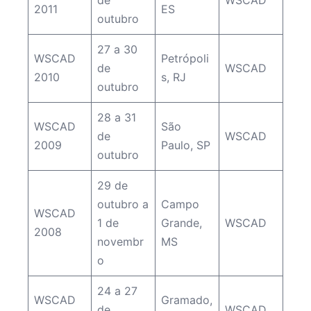
de
WSCAD
2011
ES
outubro
27 a 30
WSCAD
Petrópoli
de
WSCAD
2010
s, RJ
outubro
28 a 31
WSCAD
São
de
WSCAD
2009
Paulo, SP
outubro
29 de
outubro a
Campo
WSCAD
1 de
Grande,
WSCAD
2008
novembr
MS
o
24 a 27
WSCAD
Gramado,
de
WSCAD