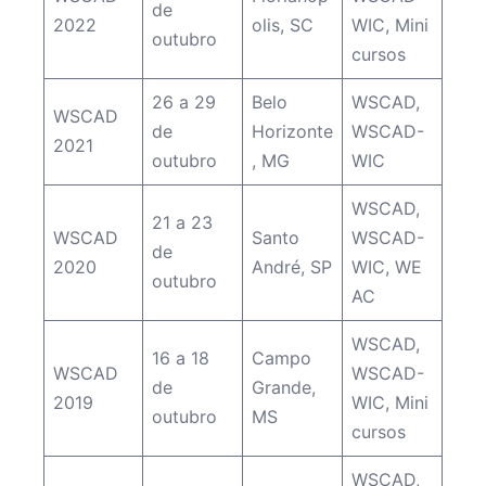
de
2022
olis, SC
WIC
,
Mini
outubro
cursos
26 a 29
Belo
WSCAD
,
WSCAD
de
Horizonte
WSCAD-
2021
outubro
, MG
WIC
WSCAD
,
21 a 23
WSCAD
Santo
WSCAD-
de
2020
André, SP
WIC
,
WE
outubro
AC
WSCAD
,
16 a 18
Campo
WSCAD
WSCAD-
de
Grande,
2019
WIC
,
Mini
outubro
MS
cursos
WSCAD
,