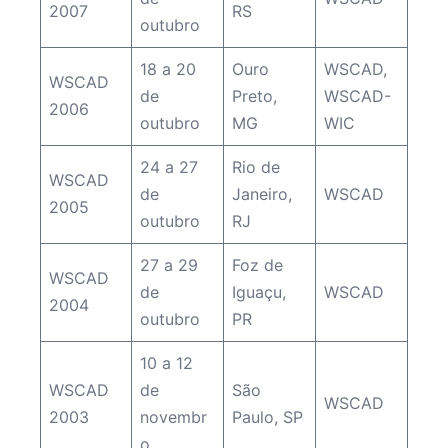
2007
RS
outubro
18 a 20
Ouro
WSCAD
,
WSCAD
de
Preto,
WSCAD-
2006
outubro
MG
WIC
24 a 27
Rio de
WSCAD
de
Janeiro,
WSCAD
2005
outubro
RJ
27 a 29
Foz de
WSCAD
de
Iguaçu,
WSCAD
2004
outubro
PR
10 a 12
WSCAD
de
São
WSCAD
2003
novembr
Paulo, SP
o