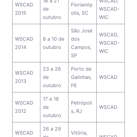
18 a 21
WSCAD
,
WSCAD
Florianóp
de
WSCAD-
2015
olis, SC
outubro
WIC
São José
WSCAD
,
WSCAD
8 a 10 de
dos
WSCAD-
2014
outubro
Campos,
WIC
SP
23 a 26
Porto de
WSCAD
de
Galinhas,
WSCAD
2013
outubro
PE
17 a 19
WSCAD
Petrópoli
de
WSCAD
2012
s, RJ
outubro
26 a 29
WSCAD
Vitória,