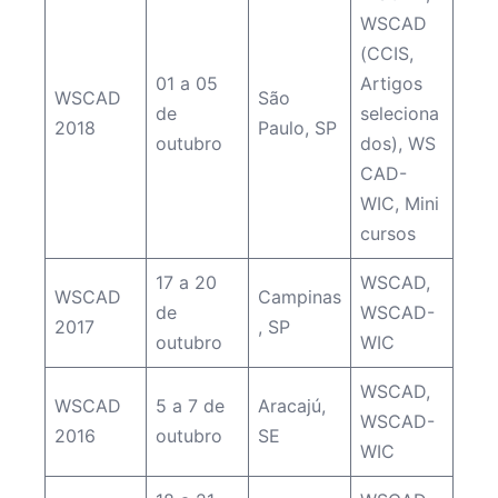
WSCAD
(CCIS,
01 a 05
Artigos
WSCAD
São
de
seleciona
2018
Paulo, SP
outubro
dos)
,
WS
CAD-
WIC
,
Mini
cursos
17 a 20
WSCAD
,
WSCAD
Campinas
de
WSCAD-
2017
, SP
outubro
WIC
WSCAD
,
WSCAD
5 a 7 de
Aracajú,
WSCAD-
2016
outubro
SE
WIC