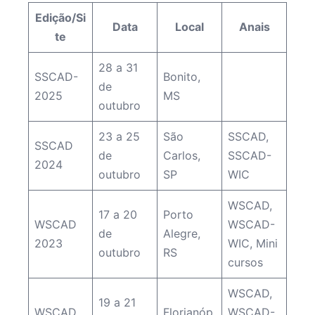
Edição/Si
Data
Local
Anais
te
28 a 31
SSCAD-
Bonito,
de
2025
MS
outubro
23 a 25
São
SSCAD
,
SSCAD
de
Carlos,
SSCAD-
2024
outubro
SP
WIC
WSCAD
,
17 a 20
Porto
WSCAD
WSCAD-
de
Alegre,
2023
WIC
,
Mini
outubro
RS
cursos
WSCAD
,
19 a 21
WSCAD
Florianóp
WSCAD-